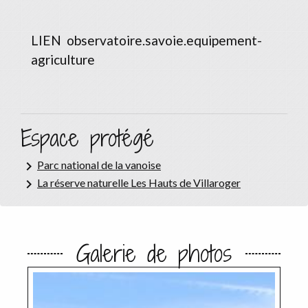
LIEN
observatoire.savoie.equipement-
agriculture
Espace protégé
keyboard_arrow_right
Parc national de la vanoise
keyboard_arrow_right
La réserve naturelle Les Hauts de Villaroger
Galerie de photos